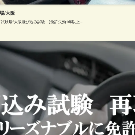
場/大阪
試験場/大阪飛び込み試験 【免許失効1年以上...