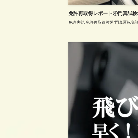
免許再取得レポート④門真試験
免許失効/免許再取得教習/門真運転免許