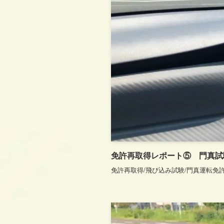
免許再取得レポート⑤ 門真試
免許再取得/飛び込み試験/門真運転免許試