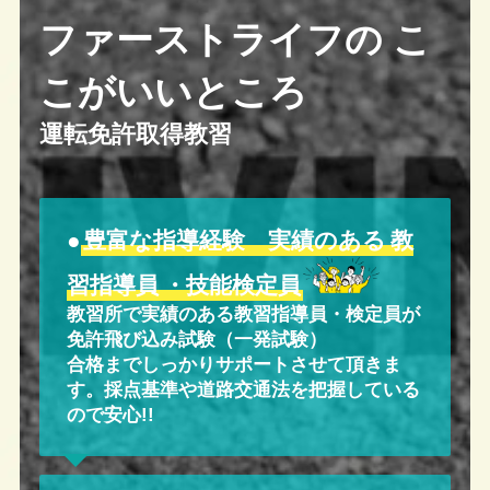
ファーストライフの こ
こがいいところ
運転免許取得教習
●
豊富な指導経験 実績のある
教
習指導員
・技能検定員
教習所で実績のある教習指導員・検定員が
免許飛び込み試験（一発試験）
合格までしっかりサポートさせて頂きま
す。採点基準や道路交通法を把握している
ので
安心!!