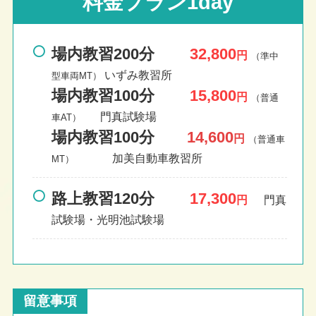
料金プラン1day
場内教習200分
32,800
円
（準中
いずみ教習所
型車両MT）
場内教習100分
15,800
円
（普通
門真試験場
車AT）
場内教習100分
14,600
円
（普通車
加美自動車教習所
MT）
路上教習120分
17,300
円
門真
試験場・光明池試験場
留意事項