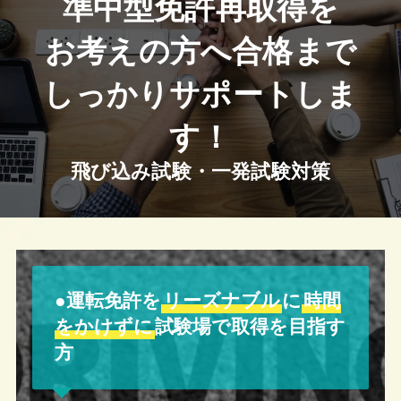
準中型免許再取得を
お考えの方へ合格まで
しっかりサポートしま
す！
飛び込み試験・一発試験対策
●運転免許を
リーズナブル
に
時間
をかけずに
試験場で取得を目指す
方