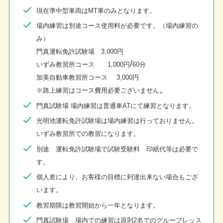
現在準中型車両はMT車のみとなります。
場内練習は別途コース使用料が必要です。（場内練習の
み）
門真運転免許試験場 3,000円
/
いずみ教習所コース 1,000円
60分
加美自動車教習所コース
3,000円
。
※路上練習はコース費用必要ございません
門真試験場 場内練習は普通車ATにて練習となります。
光明池運転免許試験場は場内練習は行っておりません。
いずみ教習所での教習になります。
別途 運転免許試験場で試験受験料 印紙代等は必要で
す。
個人差により、お客様の目標に到達出来ない場合もござ
います。
教習期限は教習開始から一年となります。
門真試験場 場内での練習は原則2名でのグループレッス