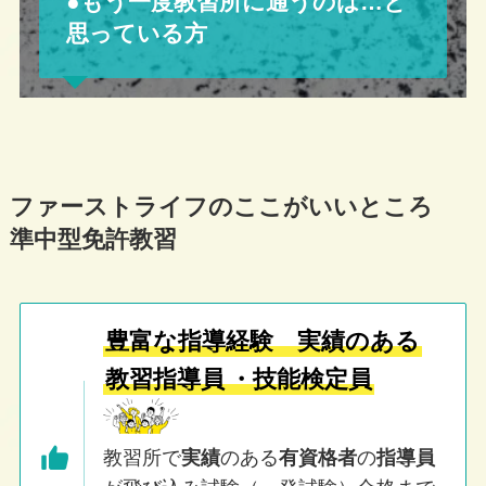
●もう一度
教習所に通うのは
…と
思っている方
ファーストライフのここがいいところ
準中型免許教習
豊富な指導経験 実績のある
教習指導員
・技能検定員
教習所で
実績
のある
有資格者
の
指導員