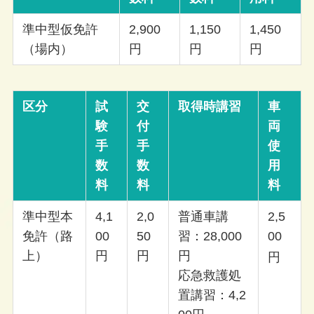
準中型仮免許
2,900
1,150
1,450
（場内）
円
円
円
区分
試
交
取得時講習
車
験
付
両
手
手
使
数
数
用
料
料
料
準中型本
4,1
2,0
普通車講
2,5
免許（路
00
50
習：28,000
00
円
上）
円
円
円
応急救護処
置講習：4,2