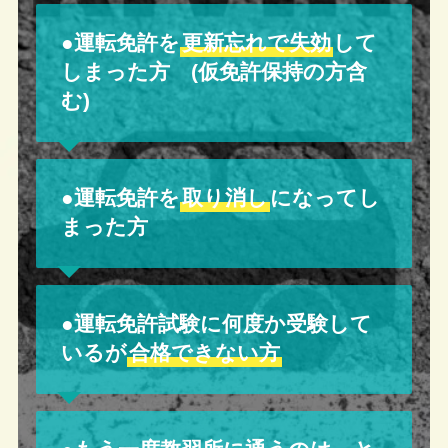
●運転免許を
更新忘れで失効
して
しまった方 (仮免許保持の方含
む)
●運転免許を
取り消し
になってし
まった方
●運転免許試験に何度か受験して
いるが
合格できない方